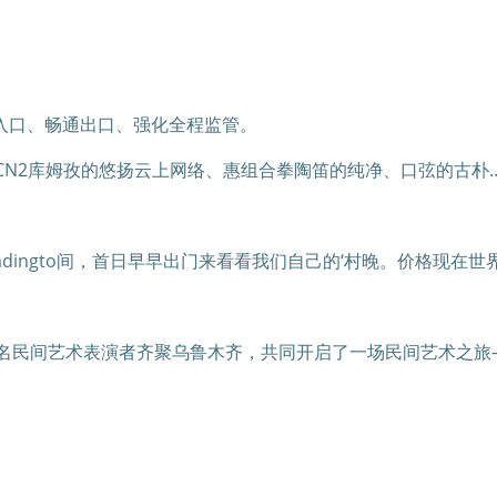
入口、畅通出口、强化全程监管。
TCN2库姆孜的悠扬云上网络、惠组合拳陶笛的纯净、口弦的古朴
dingto间，首日早早出门来看看我们自己的‘村晚。价格现在
800名民间艺术表演者齐聚乌鲁木齐，共同开启了一场民间艺术